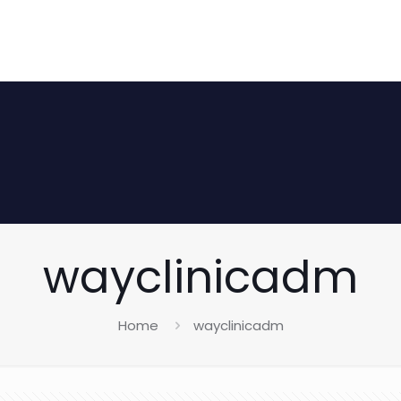
wayclinicadm
Home
wayclinicadm